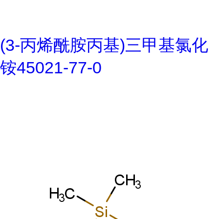
(3-丙烯酰胺丙基)三甲基氯化
铵45021-77-0