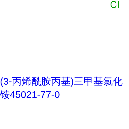
(3-丙烯酰胺丙基)三甲基氯化
铵45021-77-0