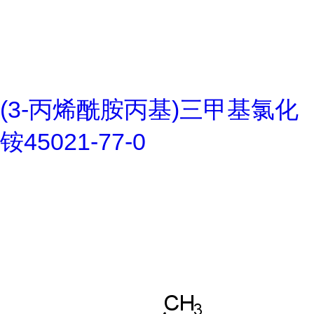
(3-丙烯酰胺丙基)三甲基氯化
铵45021-77-0