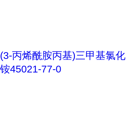
(3-丙烯酰胺丙基)三甲基氯化
铵45021-77-0