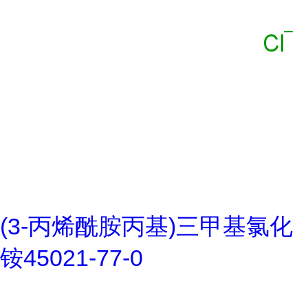
(3-丙烯酰胺丙基)三甲基氯化
铵45021-77-0