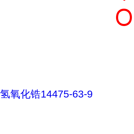
氢氧化锆14475-63-9