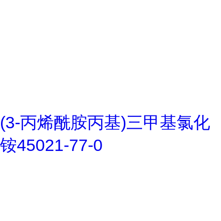
(3-丙烯酰胺丙基)三甲基氯化
铵45021-77-0