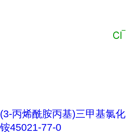
(3-丙烯酰胺丙基)三甲基氯化
铵45021-77-0