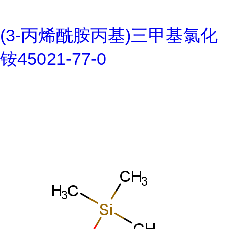
(3-丙烯酰胺丙基)三甲基氯化
铵45021-77-0