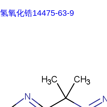
氢氧化锆14475-63-9