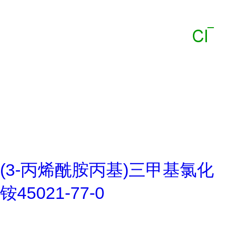
(3-丙烯酰胺丙基)三甲基氯化
铵45021-77-0