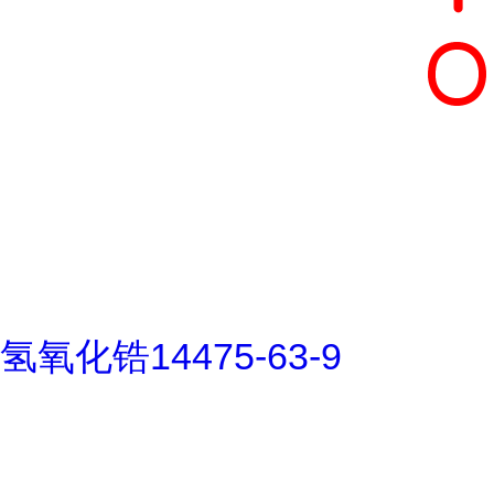
氢氧化锆14475-63-9