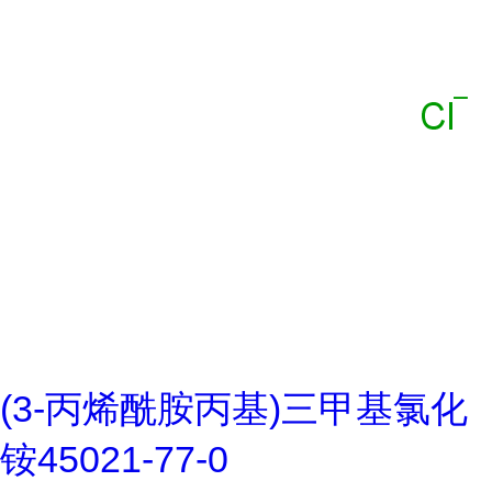
(3-丙烯酰胺丙基)三甲基氯化
铵45021-77-0