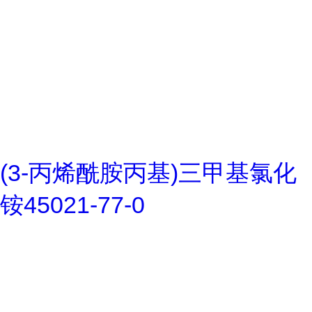
(3-丙烯酰胺丙基)三甲基氯化
铵45021-77-0