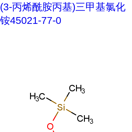
(3-丙烯酰胺丙基)三甲基氯化
铵45021-77-0