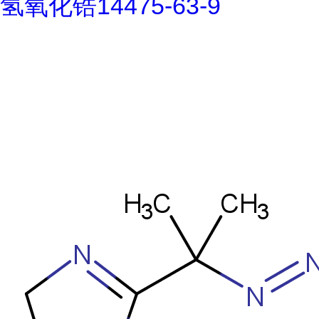
氢氧化锆14475-63-9