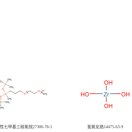
七甲基三硅氧烷27306-78-1
氢氧化锆14475-63-9