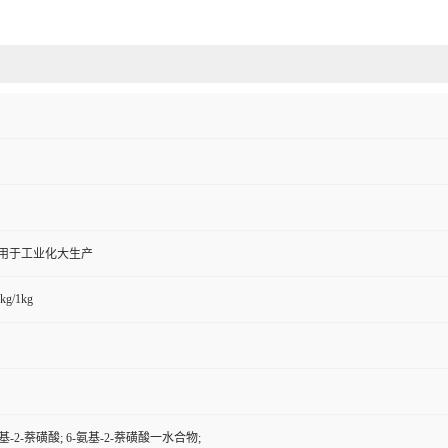
,用于工业化大生产
kg/1kg
氨基-2-萘磺酸; 6-氨基-2-萘磺酸一水合物;