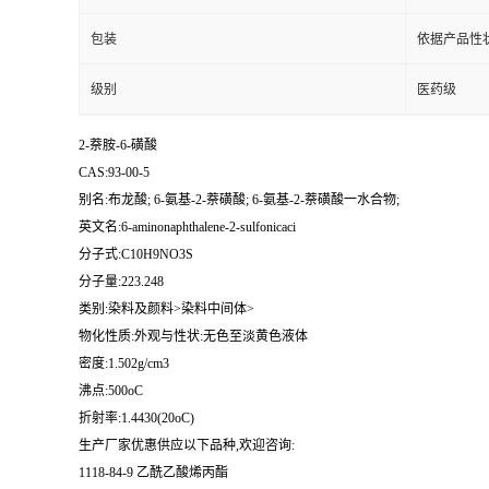
包装
依据产品性
级别
医药级
2-萘胺-6-磺酸
CAS:93-00-5
别名:布龙酸; 6-氨基-2-萘磺酸; 6-氨基-2-萘磺酸一水合物;
英文名:6-aminonaphthalene-2-sulfonicaci
分子式:C10H9NO3S
分子量:223.248
类别:染料及颜料>染料中间体>
物化性质:外观与性状:无色至淡黄色液体
密度:1.502g/cm3
沸点:500oC
折射率:1.4430(20oC)
生产厂家优惠供应以下品种,欢迎咨询:
1118-84-9 乙酰乙酸烯丙酯