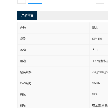
产品详请
产地
湖北
QF4436
货号
品牌
齐飞
用途
工业原材料
25kg/200kg/5
包装规格
93-00-5
CAS编号
99%
纯度
别名
布龙酸; 6-