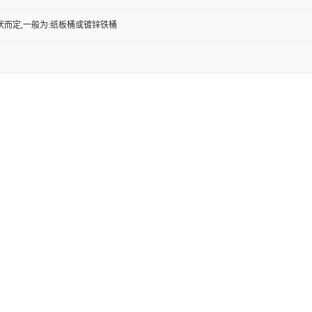
状而定,一般为:纸板桶或镀锌铁桶