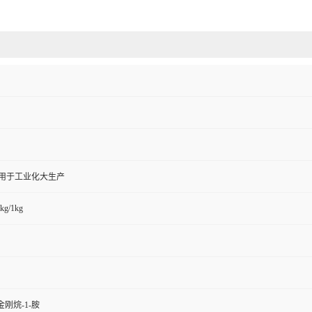
,用于工业化大生产
kg/1kg
金刚烷-1-胺