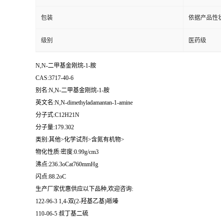
包装
依据产品性
级别
医药级
N,N-二甲基金刚烷-1-胺
CAS:3717-40-6
别名:N,N-二甲基金刚烷-1-胺
英文名:N,N-dimethyladamantan-1-amine
分子式:C12H21N
分子量:179.302
类别:其他>化学试剂>含氮有机物>
物化性质:密度:0.99g/cm3
沸点:236.3oCat760mmHg
闪点:88.2oC
生产厂家优惠供应以下品种,欢迎咨询:
122-96-3 1,4-双(2-羟基乙基)哌嗪
110-06-5 叔丁基二硫