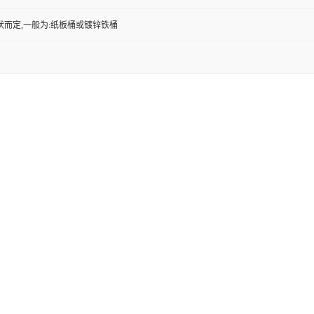
状而定,一般为:纸板桶或镀锌铁桶