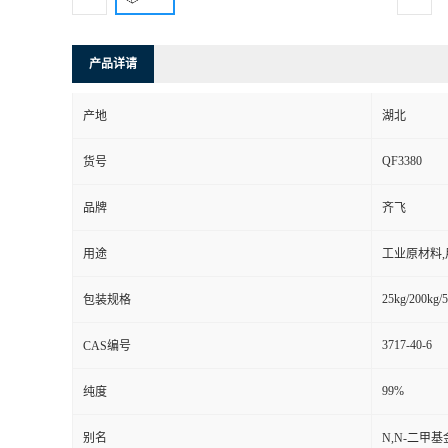
产品详请
产地
湖北
QF3380
货号
品牌
齐飞
用途
工业原材料
25kg/200kg/5
包装规格
3717-40-6
CAS编号
99%
纯度
别名
N,N-二甲基