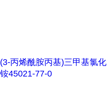
(3-丙烯酰胺丙基)三甲基氯化
铵45021-77-0