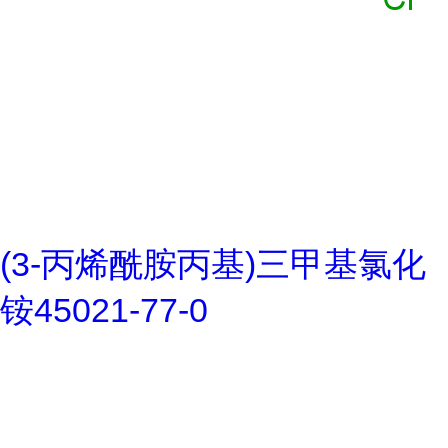
(3-丙烯酰胺丙基)三甲基氯化
铵45021-77-0