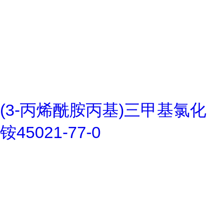
(3-丙烯酰胺丙基)三甲基氯化
铵45021-77-0