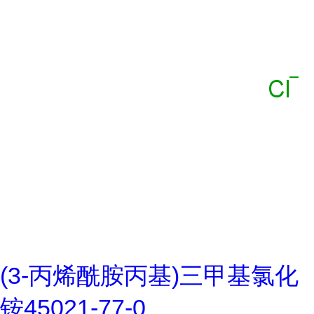
(3-丙烯酰胺丙基)三甲基氯化
铵45021-77-0