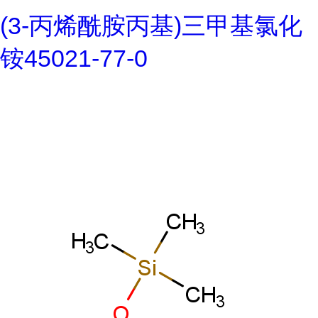
(3-丙烯酰胺丙基)三甲基氯化
铵45021-77-0