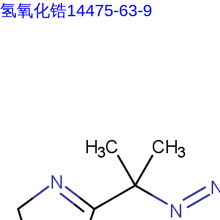
氢氧化锆14475-63-9