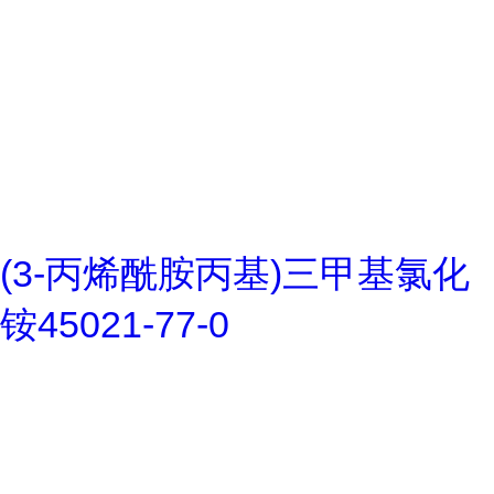
(3-丙烯酰胺丙基)三甲基氯化
铵45021-77-0