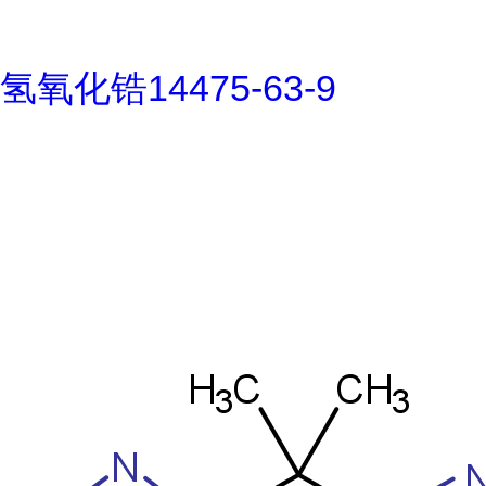
氢氧化锆14475-63-9