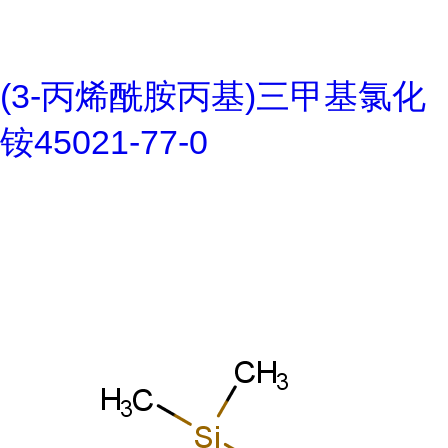
(3-丙烯酰胺丙基)三甲基氯化
铵45021-77-0