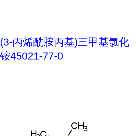
(3-丙烯酰胺丙基)三甲基氯化
铵45021-77-0