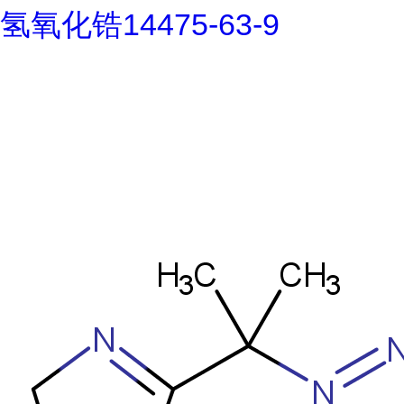
氢氧化锆14475-63-9