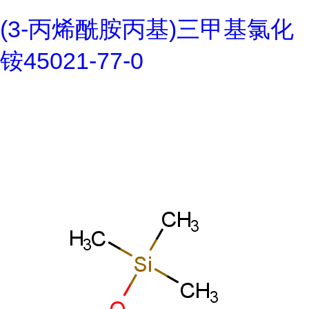
(3-丙烯酰胺丙基)三甲基氯化
铵45021-77-0