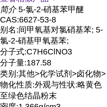
简介
5-氯-2-硝基苯甲醚
CAS:6627-53-8
别名:间甲氧基对氯硝基苯; 5-
氯-2-硝基甲氧基苯;
分子式:C7H6ClNO3
分子量:187.58
类别:其他>化学试剂>卤化物>
物化性质:外观与性状:略黄色
至绿色结晶粉末
密度:1.366g/cm3