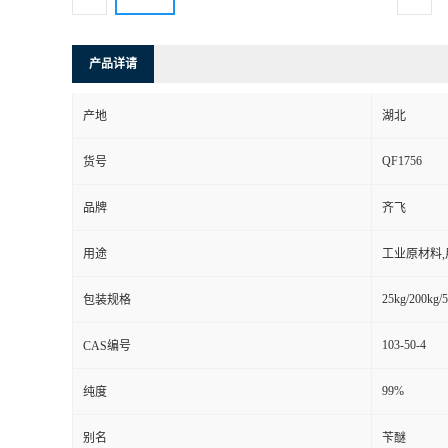
产品详请
产地
湖北
QF1756
货号
品牌
齐飞
用途
工业原材料
25kg/200kg/5
包装规格
103-50-4
CAS编号
99%
纯度
别名
苄醚