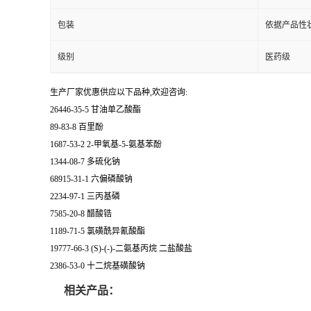
包装
依据产品性
级别
医药级
生产厂家优惠供应以下品种,欢迎咨询:
26446-35-5 甘油单乙酸酯
89-83-8 百里酚
1687-53-2 2-甲氧基-5-氨基苯酚
1344-08-7 多硫化钠
68915-31-1 六偏磷酸钠
2234-97-1 三丙基磷
7585-20-8 醋酸锆
1189-71-5 氯磺酰异氰酸酯
19777-66-3 (S)-(-)-二氨基丙烷 二盐酸盐
2386-53-0 十二烷基磺酸钠
相关产品：