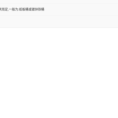
状而定,一般为:纸板桶或镀锌铁桶