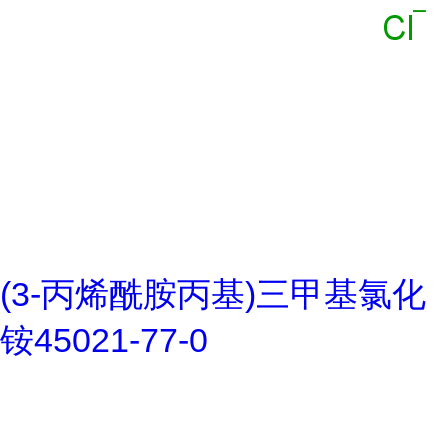
(3-丙烯酰胺丙基)三甲基氯化
铵45021-77-0