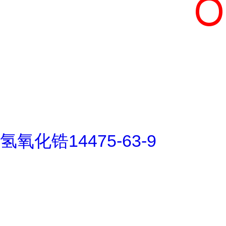
氢氧化锆14475-63-9