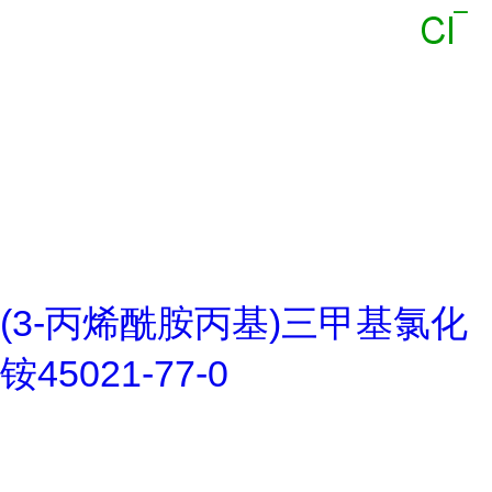
(3-丙烯酰胺丙基)三甲基氯化
铵45021-77-0