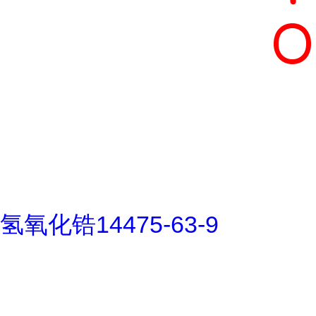
氢氧化锆14475-63-9