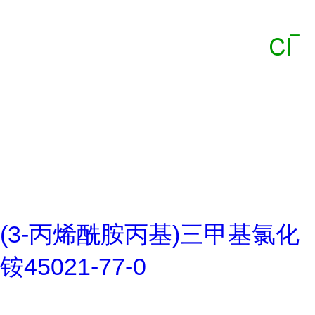
(3-丙烯酰胺丙基)三甲基氯化
铵45021-77-0