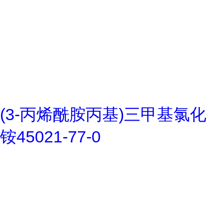
(3-丙烯酰胺丙基)三甲基氯化
铵45021-77-0