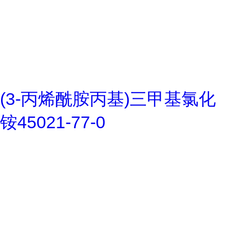
(3-丙烯酰胺丙基)三甲基氯化
铵45021-77-0