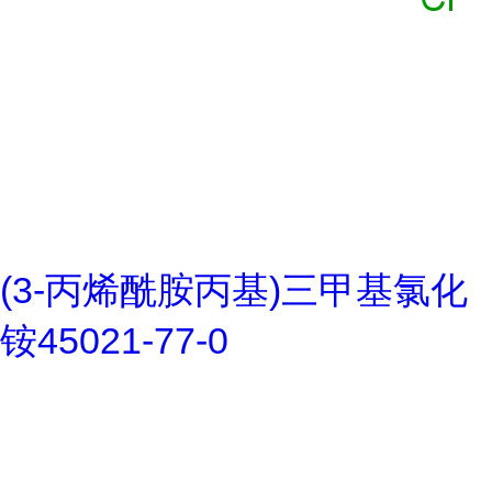
(3-丙烯酰胺丙基)三甲基氯化
铵45021-77-0