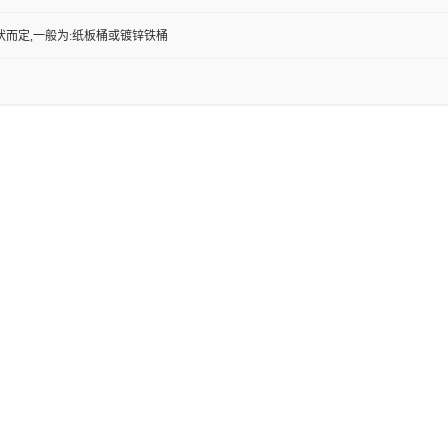
状而定,一般为:纸板桶或镀锌铁桶