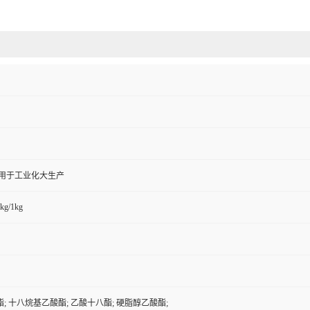
,用于工业化大生产
kg/1kg
; 十八烷基乙酸酯; 乙酸十八酯; 硬脂醇乙酸酯;