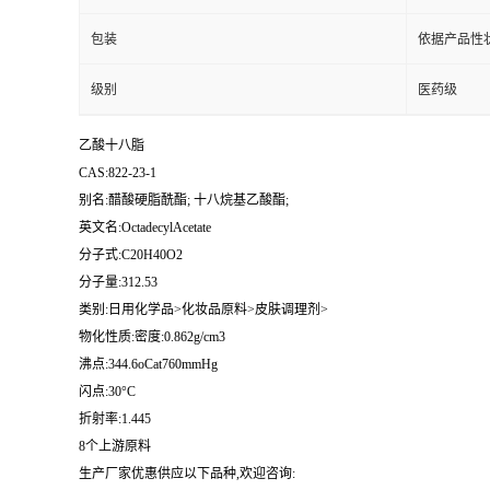
包装
依据产品性
级别
医药级
乙酸十八脂
CAS:822-23-1
别名:醋酸硬脂酰酯; 十八烷基乙酸酯;
英文名:OctadecylAcetate
分子式:C20H40O2
分子量:312.53
类别:日用化学品>化妆品原料>皮肤调理剂>
物化性质:密度:0.862g/cm3
沸点:344.6oCat760mmHg
闪点:30°C
折射率:1.445
8个上游原料
生产厂家优惠供应以下品种,欢迎咨询: