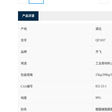
产品详请
产地
湖北
QF1637
货号
品牌
齐飞
用途
工业原材料
25kg/200kg/5
包装规格
822-23-1
CAS编号
99%
纯度
别名
醋酸硬脂酰酯