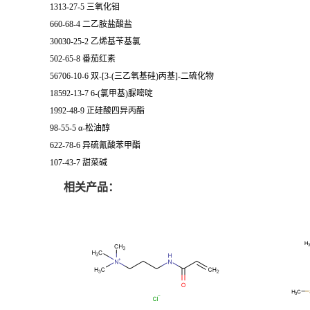
1313-27-5 三氧化钼
660-68-4 二乙胺盐酸盐
30030-25-2 乙烯基苄基氯
502-65-8 番茄红素
56706-10-6 双-[3-(三乙氧基硅)丙基]-二硫化物
18592-13-7 6-(氯甲基)脲嘧啶
1992-48-9 正硅酸四异丙酯
98-55-5 α-松油醇
622-78-6 异硫氰酸苯甲酯
107-43-7 甜菜碱
相关产品：