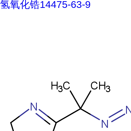
氢氧化锆14475-63-9