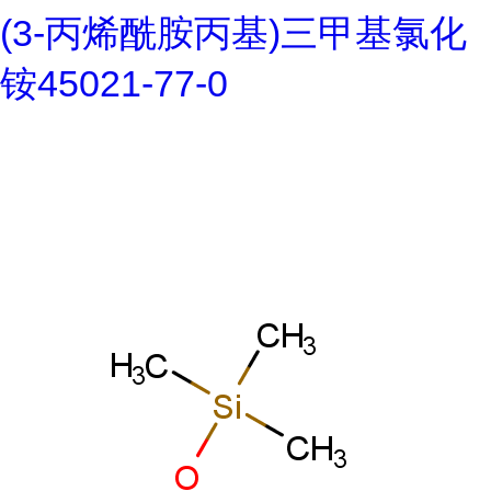
(3-丙烯酰胺丙基)三甲基氯化
铵45021-77-0