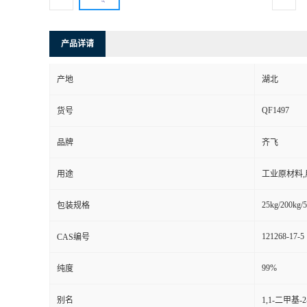
产品详请
产地
湖北
QF1497
货号
品牌
齐飞
用途
工业原材料
25kg/200kg/5
包装规格
121268-17-5
CAS编号
99%
纯度
别名
1,1-二甲基