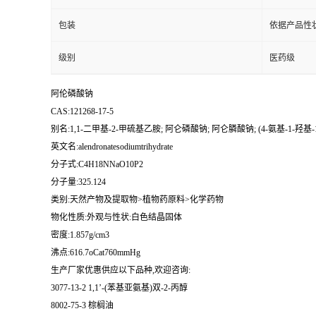
包装
依据产品性
级别
医药级
阿伦磷酸钠
CAS:121268-17-5
别名:1,1-二甲基-2-甲硫基乙胺; 阿仑磷酸钠; 阿仑膦酸钠; (4-氨基-1-羟
英文名:alendronatesodiumtrihydrate
分子式:C4H18NNaO10P2
分子量:325.124
类别:天然产物及提取物>植物药原料>化学药物
物化性质:外观与性状:白色结晶固体
密度:1.857g/cm3
沸点:616.7oCat760mmHg
生产厂家优惠供应以下品种,欢迎咨询:
3077-13-2 1,1’-(苯基亚氨基)双-2-丙醇
8002-75-3 棕榈油