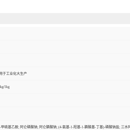
,用于工业化大生产
kg/1kg
-2-甲硫基乙胺; 阿仑磷酸钠; 阿仑膦酸钠; (4-氨基-1-羟基-1-膦酸基-丁基)-磷酸钠盐; 三