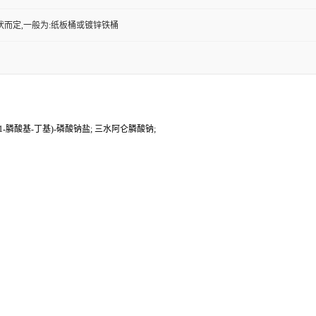
状而定,一般为:纸板桶或镀锌铁桶
基-1-膦酸基-丁基)-磷酸钠盐; 三水阿仑膦酸钠;