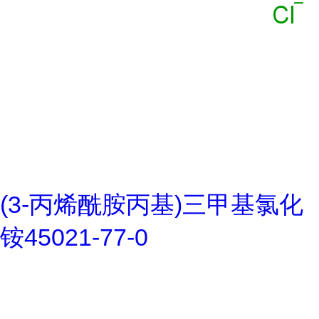
(3-丙烯酰胺丙基)三甲基氯化
铵45021-77-0