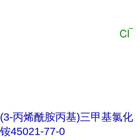
(3-丙烯酰胺丙基)三甲基氯化
铵45021-77-0