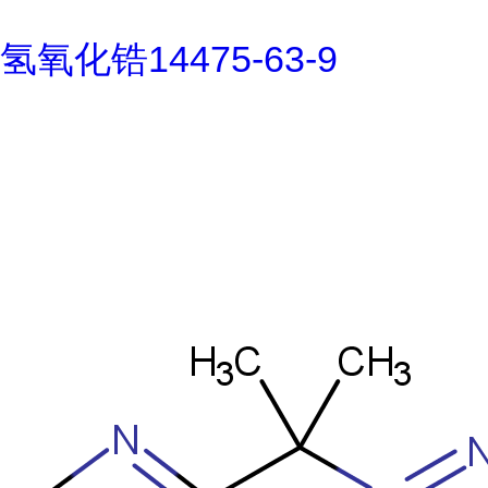
氢氧化锆14475-63-9