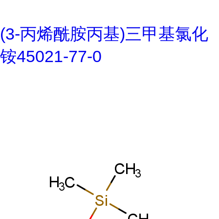
(3-丙烯酰胺丙基)三甲基氯化
铵45021-77-0