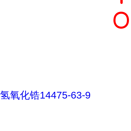
氢氧化锆14475-63-9