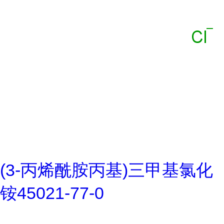
(3-丙烯酰胺丙基)三甲基氯化
铵45021-77-0