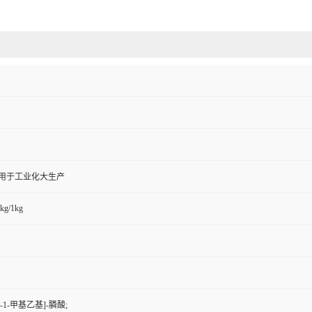
,用于工业化大生产
kg/1kg
-1-甲基乙基]-膦酸;