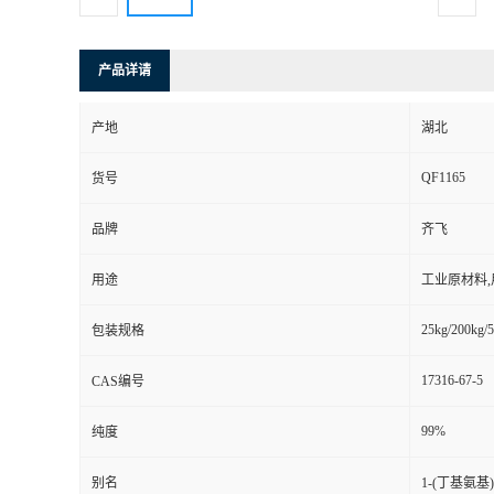
产品详请
产地
湖北
QF1165
货号
品牌
齐飞
用途
工业原材料
25kg/200kg/5
包装规格
17316-67-5
CAS编号
99%
纯度
别名
1-(丁基氨基)