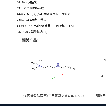
143-07-7 月桂酸
1341-23-7 烟酰胺核糖
64285-73-0 3,3′,5,5′-四甲基联苯胺 二盐酸盐
4316-53-4 4-甲基三苯胺
64091-91-4 4-甲基亚硝胺基-1-3-吡啶基-1-丁酮
13772-29-7 磷酸氢锆(IV)
相关产品：
(3-丙烯酰胺丙基)三甲基氯化铵45021-77-0
聚醚改性