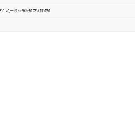
状而定,一般为:纸板桶或镀锌铁桶