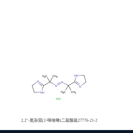
2,2''-氮杂双(2-咪唑啉)二盐酸盐27776-21-2