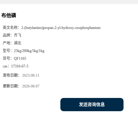
布他磷
英文名称：
2-(butylamino)propan-2-yl-hydroxy-oxophosphanium
品牌：
齐飞
产地：
湖北
型号：
25kg/200kg/5kg/1kg
货号：
QF1165
cas：
17316-67-5
发布日期：
2023-08-11
更新日期：
2026-08-07
发送咨询信息