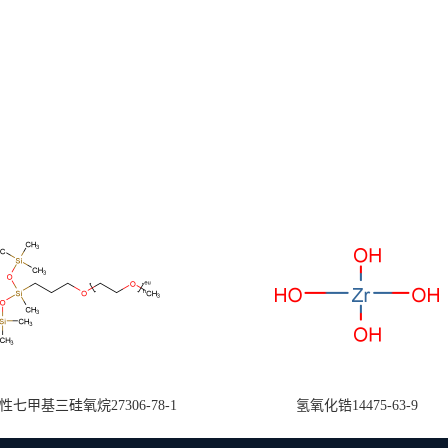
七甲基三硅氧烷27306-78-1
氢氧化锆14475-63-9