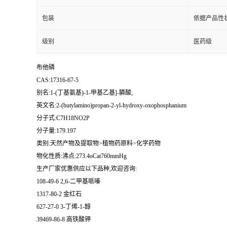
包装
依据产品性
级别
医药级
布他磷
CAS:17316-67-5
别名:1-(丁基氨基)-1-甲基乙基]-膦酸;
英文名:2-(butylamino)propan-2-yl-hydroxy-oxophosphanium
分子式:C7H18NO2P
分子量:179.197
类别:天然产物及提取物>植物药原料>化学药物
物化性质:沸点:273.4oCat760mmHg
生产厂家优惠供应以下品种,欢迎咨询:
108-49-6 2,6-二甲基哌嗪
1317-80-2 金红石
627-27-0 3-丁烯-1-醇
39469-86-8 高铁酸钾