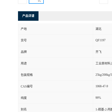
产品详请
产地
湖北
QF1197
货号
品牌
齐飞
用途
工业原材料
25kg/200kg/5
包装规格
1068-47-9
CAS编号
99%
纯度
别名
1-疏基-2-丙