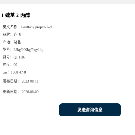
1-巯基-2-丙醇
英文名称：
1-sulfanylpropan-2-ol
品牌：
齐飞
产地：
湖北
型号：
25kg/200kg/5kg/1kg
货号：
QF1197
纯度：
99
cas：
1068-47-9
发布日期：
2023-08-11
更新日期：
2026-08-09
发送咨询信息