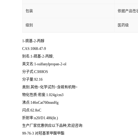
包装
依据产品性
级别
医药级
1-巯基-2-丙醇
CAS:1068-47-9
别名:1-疏基-2-丙醇;
英文名:1-sulfanylpropan-2-ol
分子式:C3H8OS
分子量:92.16
类别:其他>化学试剂>含硫有机物>
物化性质:密度:1.024g/cm3
沸点:146oCat760mmHg
闪点:62.8oC
折射率:n20/D1.486(lit.)
生产厂家优惠供应以下品种,欢迎咨询:
99-76-3 对羟基苯甲酸甲酯