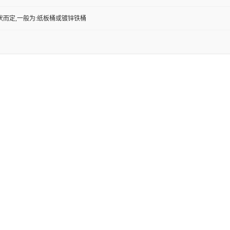
状而定,一般为:纸板桶或镀锌铁桶