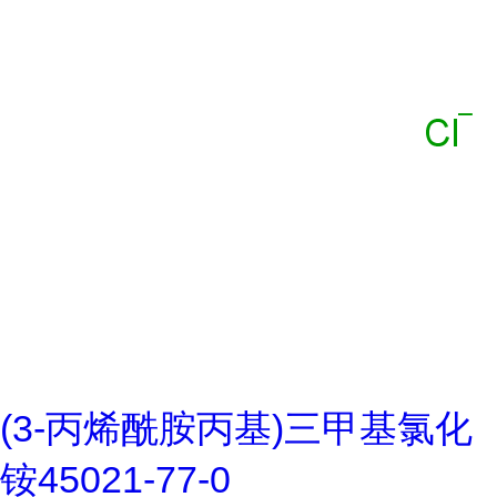
(3-丙烯酰胺丙基)三甲基氯化
铵45021-77-0