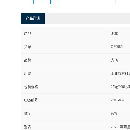
产品详请
产地
湖北
QF0986
货号
品牌
齐飞
用途
工业原材料
25kg/200kg/5
包装规格
2601-89-0
CAS编号
99%
纯度
别名
2.3-二氯丙腈