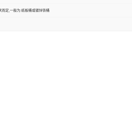
状而定,一般为:纸板桶或镀锌铁桶