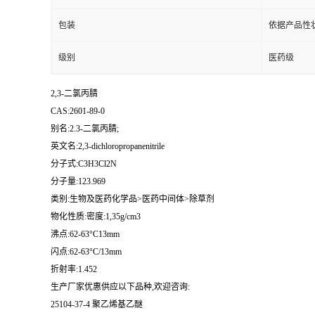
包装
依据产品性
级别
医药级
2,3-二氯丙腈
CAS:2601-89-0
别名:2.3-二氯丙腈;
英文名:2,3-dichloropropanenitrile
分子式:C3H3Cl2N
分子量:123.969
类别:生物及医药化学品>医药中间体>除草剂
物化性质:密度:1,35g/cm3
沸点:62-63°C13mm
闪点:62-63°C/13mm
折射率:1.452
生产厂家优惠供应以下品种,欢迎咨询:
25104-37-4 聚乙烯基乙醚