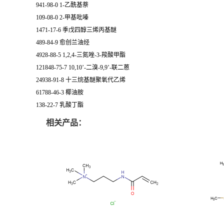
941-98-0 1-乙酰基萘
109-08-0 2-甲基吡嗪
1471-17-6 季戊四醇三烯丙基醚
489-84-9 愈创兰油烃
4928-88-5 1,2,4-三氮唑-3-羧酸甲酯
121848-75-7 10,10’-二溴-9,9’-联二蒽
24938-91-8 十三烷基醚聚氧代乙烯
61788-46-3 椰油胺
138-22-7 乳酸丁酯
相关产品：