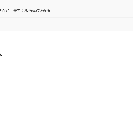
状而定,一般为:纸板桶或镀锌铁桶
;