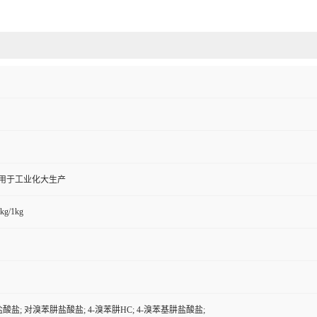
,用于工业化大生产
kg/1kg
酸盐; 对溴苯肼盐酸盐; 4-溴苯肼HC; 4-溴苯基肼盐酸盐;