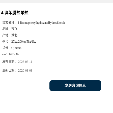
4-溴苯肼盐酸盐
英文名称：
4-BromophenylhydrazineHydrochloride
品牌：
齐飞
产地：
湖北
型号：
25kg/200kg/5kg/1kg
货号：
QF0404
cas：
622-88-8
发布日期：
2023-08-11
更新日期：
2026-08-08
发送咨询信息