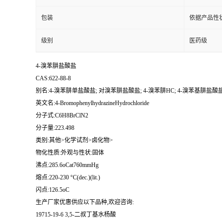
包装
依据产品性
级别
医药级
4-溴苯肼盐酸盐
CAS:622-88-8
别名:4-溴苯肼单盐酸盐; 对溴苯肼盐酸盐; 4-溴苯肼HC; 4-溴苯基肼盐酸盐
英文名:4-BromophenylhydrazineHydrochloride
分子式:C6H8BrClN2
分子量:223.498
类别:其他>化学试剂>卤化物>
物化性质:外观与性状:固体
沸点:285.6oCat760mmHg
熔点:220-230 °C(dec.)(lit.)
闪点:126.5oC
生产厂家优惠供应以下品种,欢迎咨询:
19715-19-6 3,5-二叔丁基水杨酸