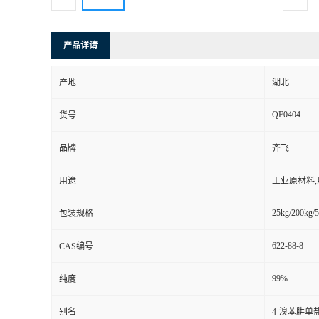
产品详请
产地
湖北
QF0404
货号
品牌
齐飞
用途
工业原材料
25kg/200kg/5
包装规格
622-88-8
CAS编号
99%
纯度
别名
4-溴苯肼单盐