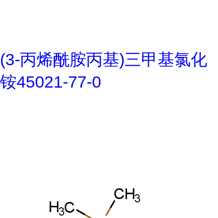
(3-丙烯酰胺丙基)三甲基氯化
铵45021-77-0