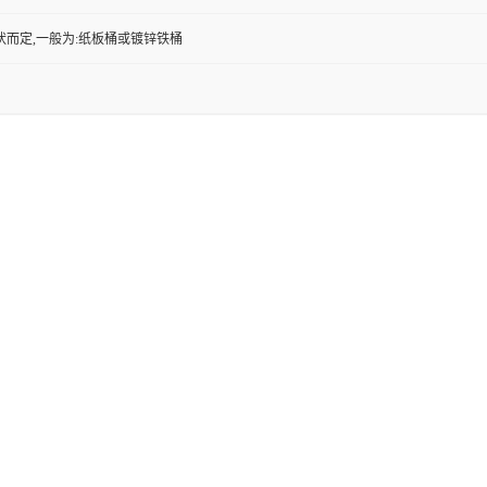
状而定,一般为:纸板桶或镀锌铁桶