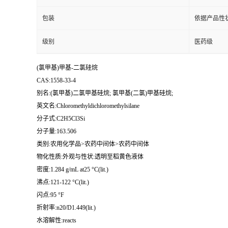
包装
依据产品性
级别
医药级
(氯甲基)甲基-二氯硅烷
CAS:1558-33-4
别名:(氯甲基)二氯甲基硅烷; 氯甲基(二氯)甲基硅烷;
英文名:Chloromethyldichloromethylsilane
分子式:C2H5Cl3Si
分子量:163.506
类别:农用化学品>农药中间体>农药中间体
物化性质:外观与性状:透明至稻黄色液体
密度:1.284 g/mL at25 °C(lit.)
沸点:121-122 °C(lit.)
闪点:95 °F
折射率:n20/D1.449(lit.)
水溶解性:reacts