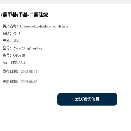
(氯甲基)甲基-二氯硅烷
英文名称：
Chloromethyldichloromethylsilane
品牌：
齐飞
产地：
湖北
型号：
25kg/200kg/5kg/1kg
货号：
QF0810
cas：
1558-33-4
发布日期：
2023-08-11
更新日期：
2026-08-08
发送咨询信息