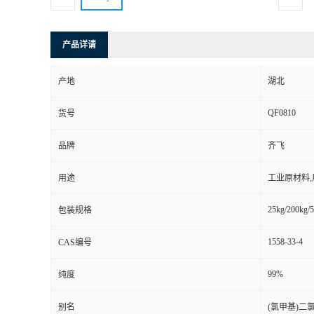
产品详请
产地
湖北
QF0810
货号
品牌
齐飞
用途
工业原材料
25kg/200kg/5
包装规格
1558-33-4
CAS编号
99%
纯度
别名
(氯甲基)二