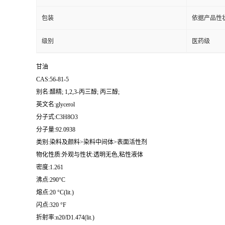
包装
依据产品性
级别
医药级
甘油
CAS:56-81-5
别名:醋精; 1,2,3-丙三醇; 丙三醇;
英文名:glycerol
分子式:C3H8O3
分子量:92.0938
类别:染料及颜料>染料中间体>表面活性剂
物化性质:外观与性状:透明无色,粘性液体
密度:1.261
沸点:290°C
熔点:20 °C(lit.)
闪点:320 °F
折射率:n20/D1.474(lit.)