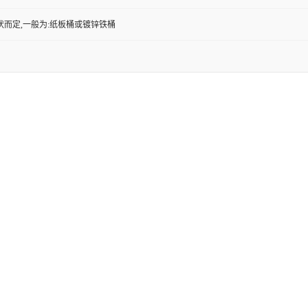
状而定,一般为:纸板桶或镀锌铁桶