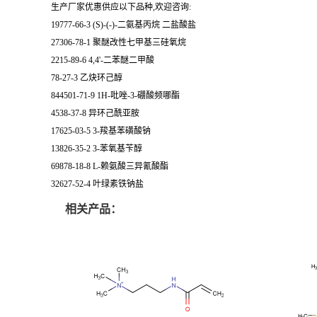
生产厂家优惠供应以下品种,欢迎咨询:
19777-66-3 (S)-(-)-二氨基丙烷 二盐酸盐
27306-78-1 聚醚改性七甲基三硅氧烷
2215-89-6 4,4'-二苯醚二甲酸
78-27-3 乙炔环己醇
844501-71-9 1H-吡唑-3-硼酸频哪酯
4538-37-8 异环己酰亚胺
17625-03-5 3-羧基苯磺酸钠
13826-35-2 3-苯氧基苄醇
69878-18-8 L-赖氨酸三异氰酸酯
32627-52-4 叶绿素铁钠盐
相关产品：