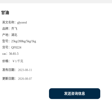
甘油
英文名称：
glycerol
品牌：
齐飞
产地：
湖北
型号：
25kg/200kg/5kg/1kg
货号：
QF0224
cas：
56-81-5
价格：
￥1/千克
发布日期：
2023-08-11
更新日期：
2026-08-07
发送咨询信息