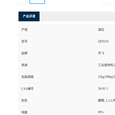
产品详请
产地
湖北
QF0224
货号
品牌
齐飞
用途
工业原材料
25kg/200kg/5
包装规格
56-81-5
CAS编号
别名
醋精; 1,2,3
99%
纯度