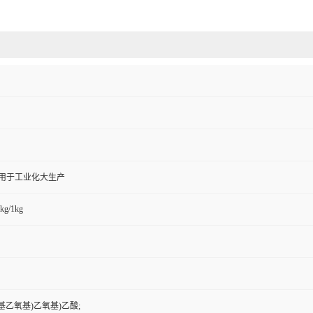
,用于工业化大生产
kg/1kg
甲氧基乙氧基)乙氧基)乙酸;