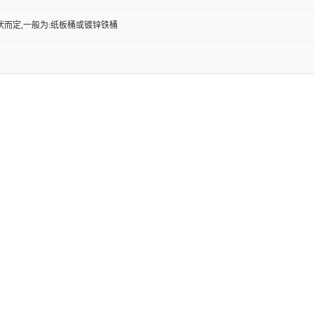
状而定,一般为:纸板桶或镀锌铁桶