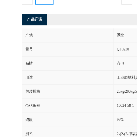
产品详请
产地
湖北
QF0230
货号
品牌
齐飞
用途
工业原材料
25kg/200kg/5
包装规格
16024-58-1
CAS编号
99%
纯度
别名
2-(2-(2-