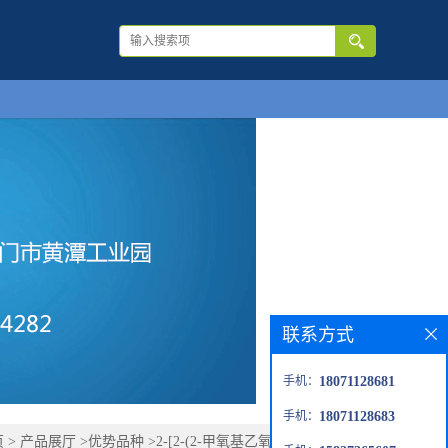
联系方式
手机：
18071128681
手机：
18071128683
页
>
产品展厅
>
优势品种
>
2-[2-(2-甲氧基乙氧基)乙氧基]乙酸