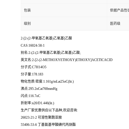
包装
依据产品性
级别
医药级
2-[2-(2-甲氧基乙氧基)乙氧基]乙酸
CAS:16024-58-1
别名:2-(2-(2-甲氧基乙氧基)乙氧基)乙酸;
英文名:2-[2-(2-METHOXYETHOXY)ETHOXY]ACETICACID
分子式:C7H14O5
分子量:178.183
物化性质:密度:1.161g/mLat25oC(lit.)
沸点:295.2oCat760mmHg
闪点:116.7oC
折射率:n20/D1.446(lit.)
生产厂家优惠供应以下品种,欢迎咨询:
26023-21-2 可溶性聚酰亚胺
55406-53-6 丁基氨基甲酸碘代丙炔酯