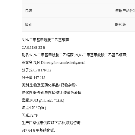
包装
依据产品性
级别
医药级
N,N-二甲基甲酰胺二乙基缩醛
CAS:1188-33-6
别名:N,N-二甲基甲酰胺二乙缩醛; N,N-二甲基甲酰胺二乙基乙缩醛;
英文名:N,N-Dimethyformamidediethyacetal
分子式:C7H17NO2
分子量:147.215
类别:生物及医药化学品>药物杂质>
物化性质:外观与性状:透明淡黄色液体
密度:0.883 g/mL at25 °C(lit.)
沸点:170 °C(lit.)
闪点:72 °F
生产厂家优惠供应以下品种,欢迎咨询:
917-64-6 甲基碘化镁;