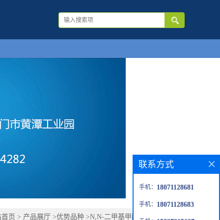
联系方式
手机：
18071128681
手机：
18071128683
站首页
>
产品展厅
>
优势品种
>
N,N-二甲基甲酰胺二乙基缩醛