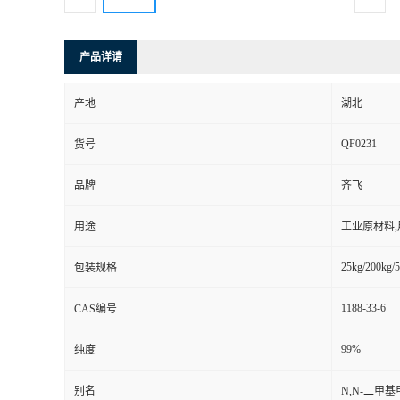
产品详请
产地
湖北
QF0231
货号
品牌
齐飞
用途
工业原材料
25kg/200kg/5
包装规格
1188-33-6
CAS编号
99%
纯度
别名
N,N-二甲