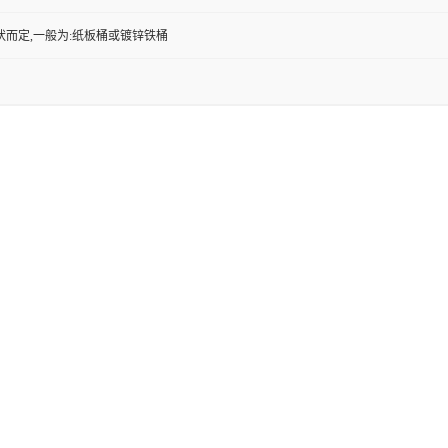
状而定,一般为:纸板桶或镀锌铁桶