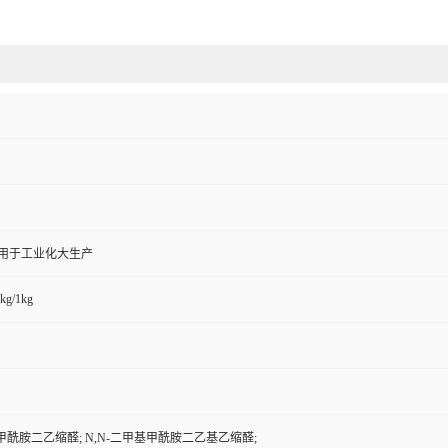
,用于工业化大生产
kg/1kg
基甲酰胺二乙缩醛; N,N-二甲基甲酰胺二乙基乙缩醛;