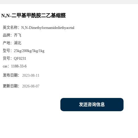
N,N-二甲基甲酰胺二乙基缩醛
英文名称：
N,N-Dimethyformamidediethyacetal
品牌：
齐飞
产地：
湖北
型号：
25kg/200kg/5kg/1kg
货号：
QF0231
cas：
1188-33-6
发布日期：
2023-08-11
更新日期：
2026-08-07
发送咨询信息