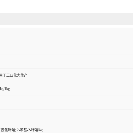
,用于工业化大生产
kg/1kg
-二氢化咪唑; 2-苯基-2-咪唑啉;