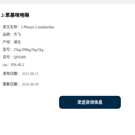
2-苯基咪唑啉
英文名称：
2-Phenyl-2-imidazoline
品牌：
齐飞
产地：
湖北
型号：
25kg/200kg/5kg/1kg
货号：
QF0369
cas：
936-49-2
发布日期：
2023-08-11
更新日期：
2026-08-09
发送咨询信息