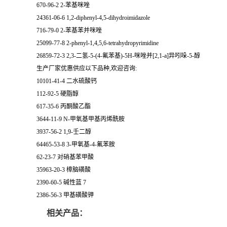
670-96-2 2-苯基咪唑
24361-06-6 1,2-diphenyl-4,5-dihydroimidazole
716-79-0 2-苯基苯并咪唑
25099-77-8 2-phenyl-1,4,5,6-tetrahydropyrimidine
26859-72-3 2,3-二氢-5-(4-氟苯基)-5H-咪唑并[2,1-a]异吲哚-5-醇
生产厂家优惠供应以下品种,欢迎咨询:
10101-41-4 二水硫酸钙
112-92-5 硬脂醇
617-35-6 丙酮酸乙酯
3644-11-9 N-甲氧基甲基丙烯酰胺
3937-56-2 1,9-壬二醇
64465-53-8 3-甲氧基-4-氟苯胺
62-23-7 对硝基苯甲酸
35963-20-3 樟脑磺酸
2390-60-5 碱性蓝 7
2386-56-3 甲基磺酸钾
相关产品：