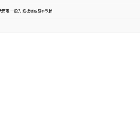
状而定,一般为:纸板桶或镀锌铁桶