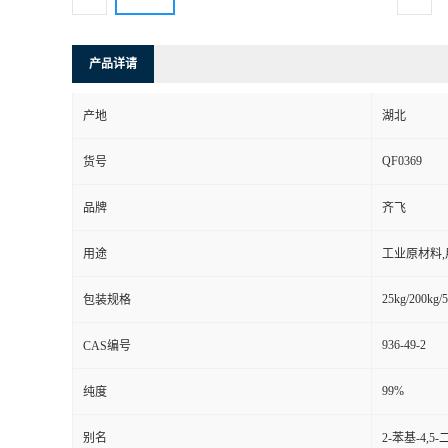
产品详请
产地
湖北
QF0369
货号
品牌
齐飞
用途
工业原材料
25kg/200kg/5
包装规格
936-49-2
CAS编号
99%
纯度
别名
2-苯基-4,5