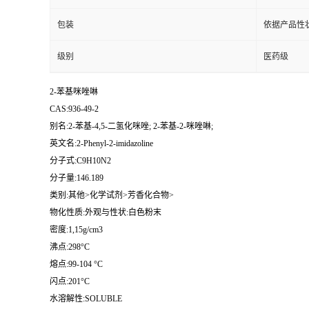
包装
依据产品性
级别
医药级
2-苯基咪唑啉
CAS:936-49-2
别名:2-苯基-4,5-二氢化咪唑; 2-苯基-2-咪唑啉;
英文名:2-Phenyl-2-imidazoline
分子式:C9H10N2
分子量:146.189
类别:其他>化学试剂>芳香化合物>
物化性质:外观与性状:白色粉末
密度:1,15g/cm3
沸点:298°C
熔点:99-104 °C
闪点:201°C
水溶解性:SOLUBLE