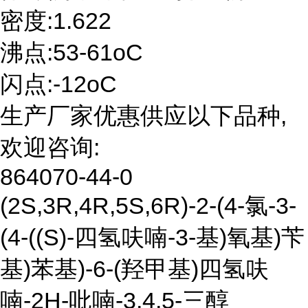
密度:1.622
沸点:53-61oC
闪点:-12oC
生产厂家优惠供应以下品种,
欢迎咨询:
864070-44-0
(2S,3R,4R,5S,6R)-2-(4-氯-3-
(4-((S)-四氢呋喃-3-基)氧基)苄
基)苯基)-6-(羟甲基)四氢呋
喃-2H-吡喃-3,4,5-三醇