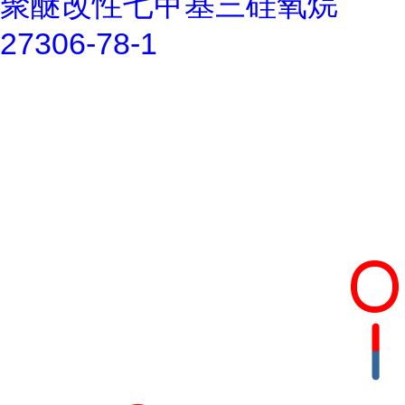
聚醚改性七甲基三硅氧烷
27306-78-1