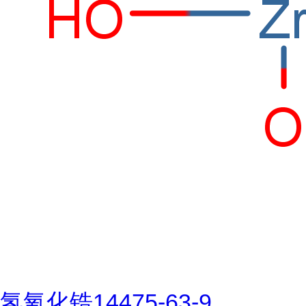
氢氧化锆14475-63-9