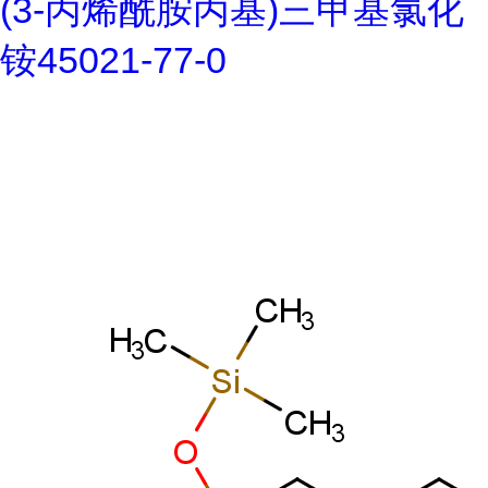
(3-丙烯酰胺丙基)三甲基氯化
铵45021-77-0