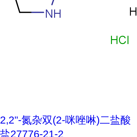
2,2''-氮杂双(2-咪唑啉)二盐酸
盐27776-21-2