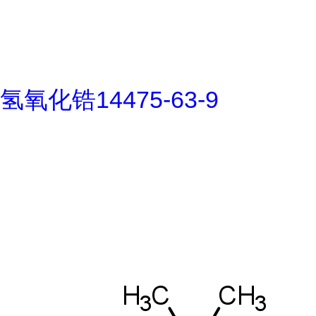
氢氧化锆14475-63-9