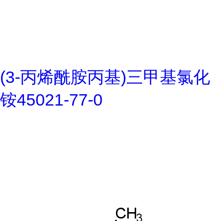
(3-丙烯酰胺丙基)三甲基氯化
铵45021-77-0